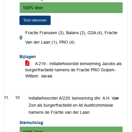
100% Voor
Toon stemmen
Fractie Franssen (3), Balans (2), CDA (4), Fractie
voor
Van der Laan (1), PRO (4)
Bijlagen
A 219 - Initiatiefvoorstel benoeming Jacobs als
burgerfractielid namens de Fractie PRO Gulpen-
Wittem
599 KB
10
Initiatiefvoorstel A/220: benoeming dhr. A.H. Van
Zon als burgerfractielid en lid Auditcommissie
namens de Fractie van der Laan
Stemuitslag
100% Voor