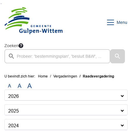
Ga naar de inhoud van deze pagina
Ga naar het zoeken
Ga naar het menu
Menu
Zoeken
U bevindt zich hier:
Home
Vergaderingen
Raadsvergadering
A
A
A
2026
2025
2024